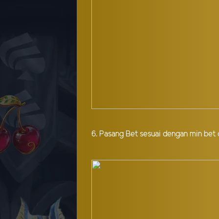
6. Pasang Bet sesuai dengan min bet 