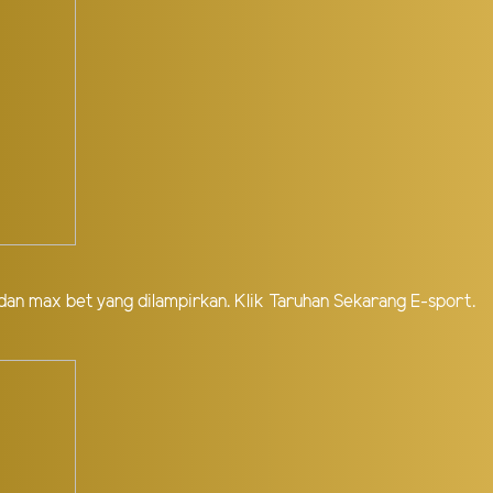
dan max bet yang dilampirkan. Klik Taruhan Sekarang E-sport.