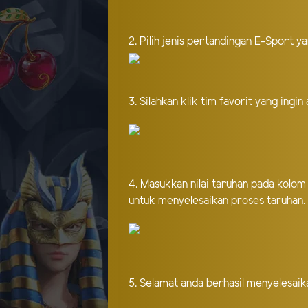
2. Pilih jenis pertandingan E-Sport y
3. Silahkan klik tim favorit yang ingin 
4. Masukkan nilai taruhan pada kolom
untuk menyelesaikan proses taruhan.
5. Selamat anda berhasil menyelesaik