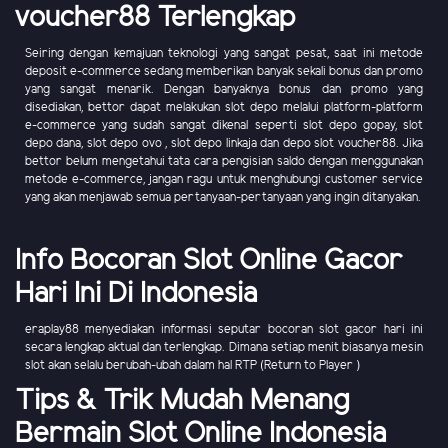
voucher88 Terlengkap
Seiring dengan kemajuan teknologi yang sangat pesat, saat ini metode
deposit e-commerce sedang memberikan banyak sekali bonus dan promo
yang sangat menarik. Dengan banyaknya bonus dan promo yang
disediakan, bettor dapat melakukan slot depo melalui platform-platform
e-commerce yang sudah sangat dikenal seperti slot depo gopay, slot
depo dana, slot depo ovo , slot depo linkaja dan depo slot voucher88. Jika
bettor belum mengetahui tata cara pengisian saldo dengan menggunakan
metode e-commerce, jangan ragu untuk menghubungi customer service
yang akan menjawab semua pertanyaan-pertanyaan yang ingin ditanyakan.
Info Bocoran Slot Online Gacor
Hari Ini Di Indonesia
eraplay88 menyediakan informasi seputar bocoran slot gacor hari ini
secara lengkap aktual dan terlengkap. Dimana setiap menit biasanya mesin
slot akan selalu berubah-ubah dalam hal RTP (Return to Player )
Tips & Trik Mudah Menang
Bermain Slot Online Indonesia