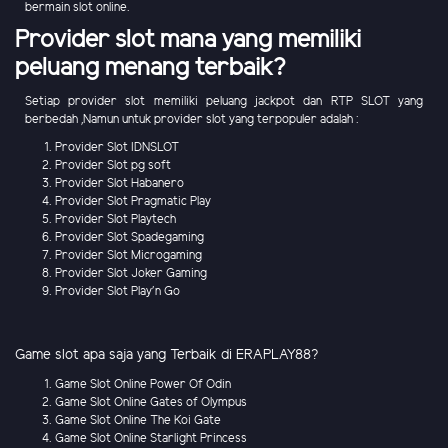
bermain slot online.
Provider slot mana yang memiliki
peluang menang terbaik?
Setiap provider slot memiliki peluang jackpot dan RTP SLOT yang
berbedah ,Namun untuk provider slot yang terpopuler adalah :
Provider Slot IDNSLOT
Provider Slot pg soft
Provider Slot Habanero
Provider Slot Pragmatic Play
Provider Slot Playtech
Provider Slot Spadegaming
Provider Slot Microgaming
Provider Slot Joker Gaming
Provider Slot Play'n Go
Game slot apa saja yang Terbaik di ERAPLAY88?
Game Slot Online Power Of Odin
Game Slot Online Gates of Olympus
Game Slot Online The Koi Gate
Game Slot Online Starlight Princess