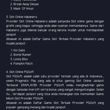
Break Away Deluxe
Mask Of Amun
3. Slot Online Habanero
Provider Slot Online Habanero adalah penyedia Slot online game dengan
grafik yang bagus sehingga anda akan nyaman memainkannya. Game dari
Habanero juga dikenal banyak orang karena mudah untuk mendapatkan
jackpot
dibawah ini adalah Daftar Game Slot Terbaik Provider Habanero yang
mudah jackpot :
Koi Gate
Bomb Runner
Loony Blox
Pumpkin Patch
4. Slot Online PGSoft
Slot PGSoft adalah salah satu provider terbaik yang ada di Indonesia ,
selain Pragmatic Play yang ada di situs gaming Slot Online Jackpot
Terbesar ERAPLAY88. Provider PGSoft selalu menghadirkan game
dengan tampilan imersift serta bonus yang sangat menguntungkan. Selain
itu , terdapat jackpot yang bisa anda menangkan bila memainkan Game
Mesin Slot Provider PGSoft
dibawah ini adalah Daftar Game Slot Terbaik Provider PGSoft yang
populer gampang menang dan mudah jackpot :