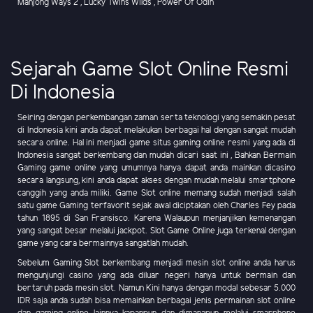
Mahjong Ways 2 , Lucky Twins Wilds , Power Of Odin
Sejarah Game Slot Online Resmi
Di Indonesia
Seiring dengan perkembangan zaman serta teknologi yang semakin pesat
di Indonesia kini anda dapat melakukan berbagai hal dengan sangat mudah
secara online. Hal ini menjadi game situs gaming online resmi yang ada di
Indonesia sangat berkembang dan mudah dicari saat ini , Bahkan Bermain
Gaming game online yang umumnya hanya dapat anda mainkan dicasino
secara langsung, kini anda dapat akses dengan mudah melalui smartphone
canggih yang anda miliki. Game Slot online memang sudah menjadi salah
satu game Gaming terfavorit sejak awal diciptakan oleh Charles Fey pada
tahun 1895 di San Fransisco. Karena Walaupun menjanjikan kemenangan
yang sangat besar melalui jackpot. Slot Game Online juga terkenal dengan
game yang cara bermainnya sangatlah mudah.
Sebelum Gaming Slot berkembang menjadi mesin slot online anda harus
mengunjungi casino yang ada diluar negeri hanya untuk bermain dan
bertaruh pada mesin slot. Namun Kini hanya dengan modal sebesar 5.000
IDR saja anda sudah bisa memainkan berbagai jenis permainan slot online