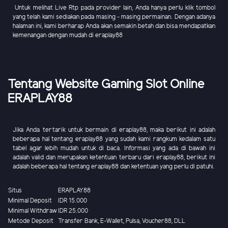
Untuk melihat Live Rtp pada provider lain, Anda hanya perlu klik tombol
yang telah kami sediakan pada masing - masing permainan. Dengan adanya
halaman ini, kami berharap Anda akan semakin betah dan bisa mendapatkan
kemenangan dengan mudah di eraplay88
Tentang Website Gaming Slot Online
ERAPLAY88
Jika Anda tertarik untuk bermain di eraplay88, maka berikut ini adalah
beberapa hal tentang eraplay88 yang sudah kami rangkum kedalam satu
tabel agar lebih mudah untuk di baca. Informasi yang ada di bawah ini
adalah valid dan merupakan ketentuan terbaru dari eraplay88, berikut ini
adalah beberapa hal tentang eraplay88 dan ketentuan yang perlu di patuhi.
Situs
ERAPLAY88
Minimal Deposit
IDR 15.000
Minimal Withdraw
IDR 25.000
Metode Deposit
Transfer Bank, E-Wallet, Pulsa, Voucher88, DLL