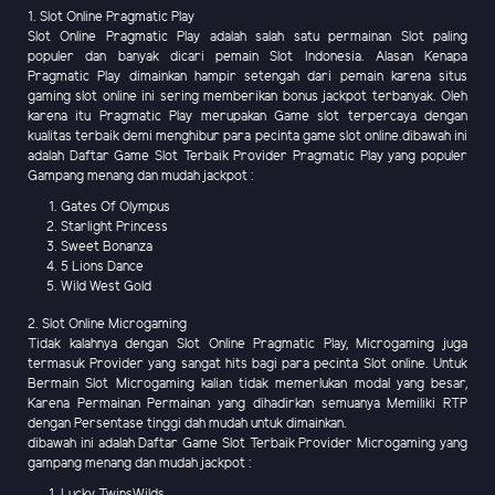
1. Slot Online Pragmatic Play
Slot Online Pragmatic Play adalah salah satu permainan Slot paling
populer dan banyak dicari pemain Slot Indonesia. Alasan Kenapa
Pragmatic Play dimainkan hampir setengah dari pemain karena situs
gaming slot online ini sering memberikan bonus jackpot terbanyak. Oleh
karena itu Pragmatic Play merupakan Game slot terpercaya dengan
kualitas terbaik demi menghibur para pecinta game slot online.dibawah ini
adalah Daftar Game Slot Terbaik Provider Pragmatic Play yang populer
Gampang menang dan mudah jackpot :
Gates Of Olympus
Starlight Princess
Sweet Bonanza
5 Lions Dance
Wild West Gold
2. Slot Online Microgaming
Tidak kalahnya dengan Slot Online Pragmatic Play, Microgaming juga
termasuk Provider yang sangat hits bagi para pecinta Slot online. Untuk
Bermain Slot Microgaming kalian tidak memerlukan modal yang besar,
Karena Permainan Permainan yang dihadirkan semuanya Memiliki RTP
dengan Persentase tinggi dah mudah untuk dimainkan.
dibawah ini adalah Daftar Game Slot Terbaik Provider Microgaming yang
gampang menang dan mudah jackpot :
Lucky TwinsWilds