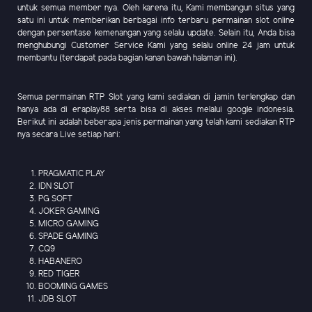
untuk semua member nya. Oleh karena itu, Kami membangun situs yang
satu ini untuk memberikan berbagai info terbaru permainan slot online
dengan persentase kemenangan yang selalu update. Selain itu, Anda bisa
menghubungi Customer Service Kami yang selalu online 24 jam untuk
membantu (terdapat pada bagian kanan bawah halaman ini).
Semua permainan RTP Slot yang kami sediakan di jamin terlengkap dan
hanya ada di eraplay88 serta bisa di akses melalui google indonesia.
Berikut ini adalah beberapa jenis permainan yang telah kami sediakan RTP
nya secara Live setiap hari:
PRAGMATIC PLAY
IDN SLOT
PG SOFT
JOKER GAMING
MICRO GAMING
SPADE GAMING
CQ9
HABANERO
RED TIGER
BOOMING GAMES
JDB SLOT