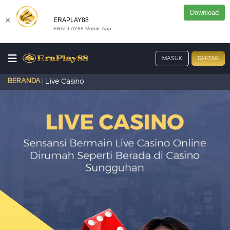
Download
×
ERAPLAY88
ERAPLAY88 Mobile App
MASUK
DAFTAR
BERANDA
Live Casino