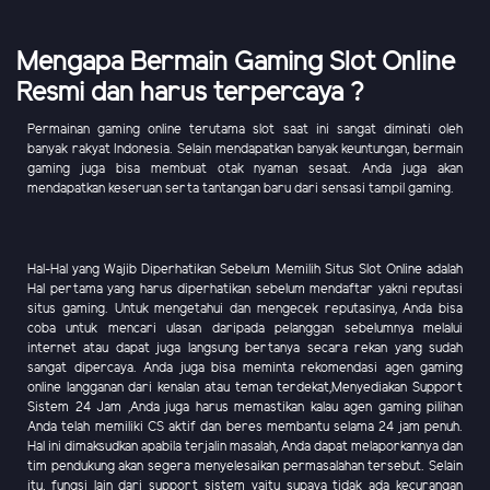
Mengapa Bermain Gaming Slot Online
Resmi dan harus terpercaya ?
Permainan gaming online terutama slot saat ini sangat diminati oleh
banyak rakyat Indonesia. Selain mendapatkan banyak keuntungan, bermain
gaming juga bisa membuat otak nyaman sesaat. Anda juga akan
mendapatkan keseruan serta tantangan baru dari sensasi tampil gaming.
Hal-Hal yang Wajib Diperhatikan Sebelum Memilih Situs Slot Online adalah
Hal pertama yang harus diperhatikan sebelum mendaftar yakni reputasi
situs gaming. Untuk mengetahui dan mengecek reputasinya, Anda bisa
coba untuk mencari ulasan daripada pelanggan sebelumnya melalui
internet atau dapat juga langsung bertanya secara rekan yang sudah
sangat dipercaya. Anda juga bisa meminta rekomendasi agen gaming
online langganan dari kenalan atau teman terdekat,Menyediakan Support
Sistem 24 Jam ,Anda juga harus memastikan kalau agen gaming pilihan
Anda telah memiliki CS aktif dan beres membantu selama 24 jam penuh.
Hal ini dimaksudkan apabila terjalin masalah, Anda dapat melaporkannya dan
tim pendukung akan segera menyelesaikan permasalahan tersebut. Selain
itu, fungsi lain dari support sistem yaitu supaya tidak ada kecurangan