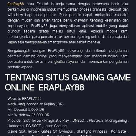
EraPlay88
atau Eraslot bekerja sama dengan beberapa bank lokal
terkemuka di Indonesia untuk memudahkan proses transaksi deposit dan
withdraw bagi para pemain. Para pemain dapat melakukan transaksi
dengan mudah dan aman tanpa perlu khawatir tentang keamanan dan
kepercayaan. EraPlay88 juga menyediakan aplikasi mobile yang dapat
diunduh secara gratis melalui situs kami. Aplikasi mobile kami
memungkinkan para pemain untuk bermain gaming online di mana saja dan
kapan saja menggunakan smartphone atau tablet mereka.
Bergabunglah dengan EraPlay88 sekarang dan nikmati pengalaman
bermain gaming online yang menyenangkan dan menguntungkan. Kami
berusaha untuk terus meningkatkan layanan dan menawarkan pengalaman
terbaik kepada
TENTANG SITUS GAMING GAME
ONLINE ERAPLAY88
Website ERAPLAY88
Mata Uang Indonesian Rupiah (IDR)
Min Deposit 5.000 IDR
Min Withdraw 25.000 IDR
Provider Slot Terbaik Pragmatic Play , IDNSLOT , Playtech , Microgaming ,
Habanero , PG SOFT , Joker Gaming
Game Slot Terbaik Gates Of Olympus , Starlight Princess , Koi Gate ,